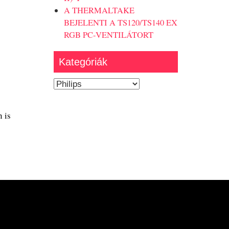
A THERMALTAKE
BEJELENTI A TS120/TS140 EX
RGB PC-VENTILÁTORT
Kategóriák
Kategóriák
 is