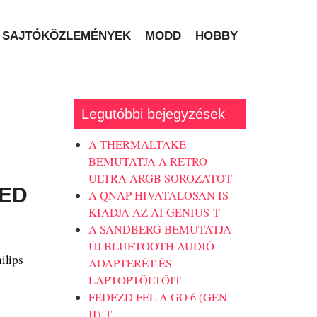
SAJTÓKÖZLEMÉNYEK
MODD
HOBBY
Legutóbbi bejegyzések
A THERMALTAKE
BEMUTATJA A RETRO
ULTRA ARGB SOROZATOT
LED
A QNAP HIVATALOSAN IS
KIADJA AZ AI GENIUS-T
A SANDBERG BEMUTATJA
ÚJ BLUETOOTH AUDIÓ
ilips
ADAPTERÉT ÉS
LAPTOPTÖLTŐIT
FEDEZD FEL A GO 6 (GEN
II)-T