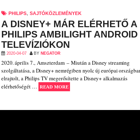
,
PHILIPS
SAJTÓKÖZLEMÉNYEK
A DISNEY+ MÁR ELÉRHETŐ A
PHILIPS AMBILIGHT ANDROID
TELEVÍZIÓKON
2020-04-07
BY
NEGATOR
2020. április 7., Amszterdam – Miután a Disney streaming
szolgáltatása, a Disney+ nemrégiben nyolc új európai országban
elrajtolt, a Philips TV megerősítette a Disney+ alkalmazás
elérhetőségét …
READ MORE