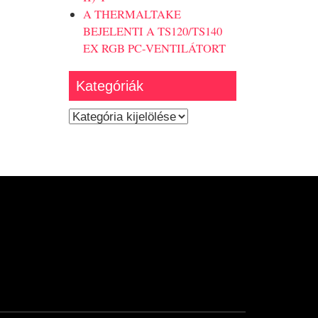
A THERMALTAKE
BEJELENTI A TS120/TS140
EX RGB PC-VENTILÁTORT
Kategóriák
Kategóriák