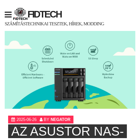
Skip
to
FIDTECH
content
SZÁMÍTÁSTECHNIKAI TESZTEK, HÍREK, MODDING
2025-06-26
BY
NEGATOR
AZ ASUSTOR NAS-