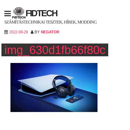
Skip
to
FIDTECH
content
SZÁMÍTÁSTECHNIKAI TESZTEK, HÍREK, MODDING
2022-08-29
BY
NEGATOR
img_630d1fb66f80c