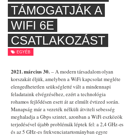
TÁMOGATJÁK A
WIFI 6E
CSATLAKOZÁST
EGYÉB
2021. március 30.
– A modern társadalom olyan
korszakát éljük, amelyben a WiFi kapcsolat megléte
elengedhetetlen szükségletté vált a mindennapi
feladataink elvégzéséhez, ezért a technológia
rohamos fejlődésen esett át az elmúlt évtized során.
Manapság már a vezeték nélküli átviteli sebesség
meghaladja a Gbps szintet, azonban a WiFi eszközök
terjedésével újabb problémák léptek fel: a 2,4 GHz-es
és az 5 GHz-es frekvenciatartományban egyre