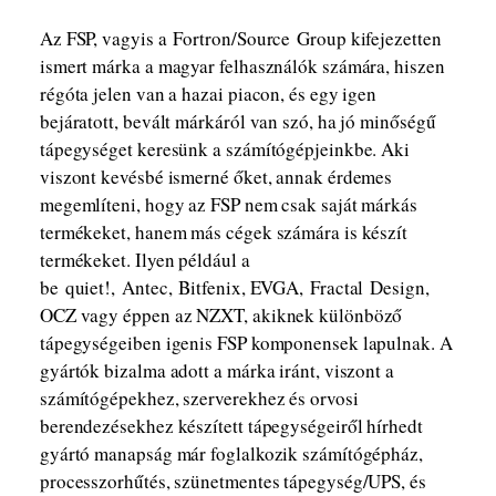
Az FSP, vagyis a Fortron/Source Group kifejezetten
ismert márka a magyar felhasználók számára, hiszen
régóta jelen van a hazai piacon, és egy igen
bejáratott, bevált márkáról van szó, ha jó minőségű
tápegységet keresünk a számítógépjeinkbe. Aki
viszont kevésbé ismerné őket, annak érdemes
megemlíteni, hogy az FSP nem csak saját márkás
termékeket, hanem más cégek számára is készít
termékeket. Ilyen például a
be quiet!, Antec, Bitfenix, EVGA, Fractal Design,
OCZ vagy éppen az NZXT, akiknek különböző
tápegységeiben igenis FSP komponensek lapulnak. A
gyártók bizalma adott a márka iránt, viszont a
számítógépekhez, szerverekhez és orvosi
berendezésekhez készített tápegységeiről hírhedt
gyártó manapság már foglalkozik számítógépház,
processzorhűtés, szünetmentes tápegység/UPS, és