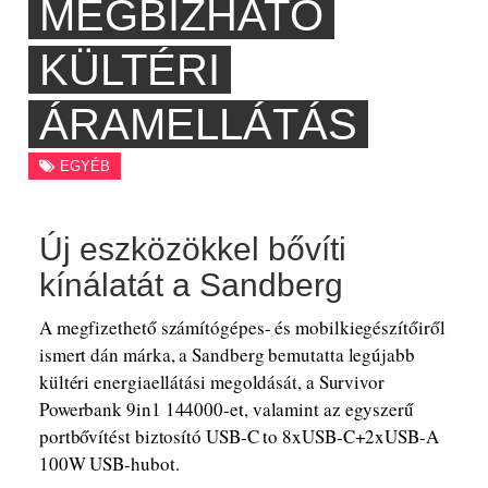
MEGBÍZHATÓ
KÜLTÉRI
ÁRAMELLÁTÁS
EGYÉB
Új eszközökkel bővíti
kínálatát a Sandberg
A megfizethető számítógépes- és mobilkiegészítőiről
ismert dán márka, a Sandberg bemutatta legújabb
kültéri energiaellátási megoldását, a Survivor
Powerbank 9in1 144000-et, valamint az egyszerű
portbővítést biztosító USB-C to 8xUSB-C+2xUSB-A
100W USB-hubot.