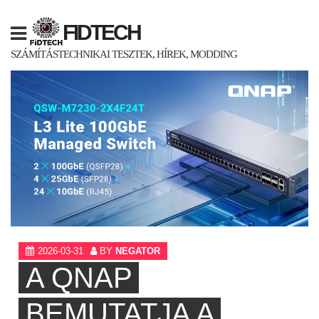
Skip
to
FIDTECH
content
SZÁMÍTÁSTECHNIKAI TESZTEK, HÍREK, MODDING
2026-03-31
BY
NEGATOR
A QNAP
BEMUTATJA A