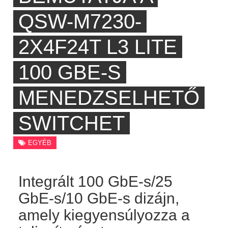
QSW-M7230-
2X4F24T L3 LITE
100 GBE-S
MENEDZSELHETŐ
SWITCHET
EGYÉB
Integrált 100 GbE-s/25
GbE-s/10 GbE-s dizájn,
amely kiegyensúlyozza a