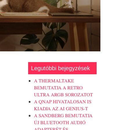
Legutóbbi bejegyzések
A THERMALTAKE
BEMUTATJA A RETRO
ULTRA ARGB SOROZATOT
A QNAP HIVATALOSAN IS
KIADJA AZ AI GENIUS-T
A SANDBERG BEMUTATJA
ÚJ BLUETOOTH AUDIÓ
ADAPTERÉT ÉS