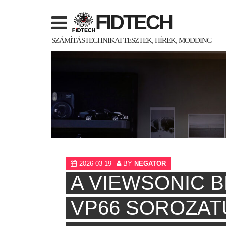
Skip
FIDTECH
to
content
SZÁMÍTÁSTECHNIKAI TESZTEK, HÍREK, MODDING
2026-03-19
BY
NEGATOR
A VIEWSONIC B
VP66 SOROZAT