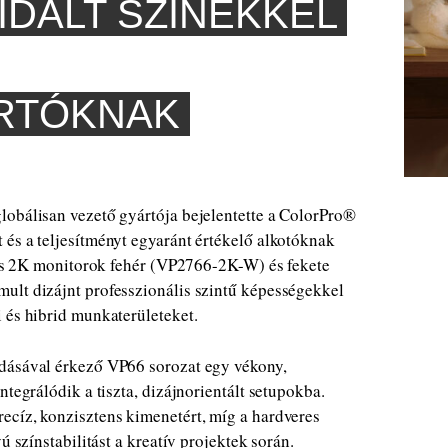
IDÁLT SZÍNEKKEL
RTÓKNAK
lobálisan vezető gyártója bejelentette a ColorPro®
és a teljesítményt egyaránt értékelő alkotóknak
olos 2K monitorok fehér (VP2766-2K-W) és fekete
ult dizájnt professzionális szintű képességekkel
 és hibrid munkaterületeket.
ldásával érkező VP66 sorozat egy vékony,
ntegrálódik a tiszta, dizájnorientált setupokba.
ecíz, konzisztens kimenetért, míg a hardveres
ú színstabilitást a kreatív projektek során.