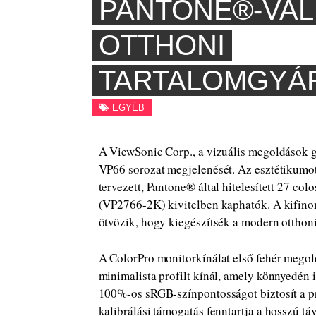
PANTONE®-VAL
OTTHONI
TARTALOMGYÁ
EGYÉB
A ViewSonic Corp., a vizuális megoldások g
VP66 sorozat megjelenését. Az esztétikumot 
tervezett, Pantone® által hitelesített 27 c
(VP2766-2K) kivitelben kaphatók. A kifinom
ötvözik, hogy kiegészítsék a modern otthoni
A ColorPro monitorkínálat első fehér mego
minimalista profilt kínál, amely könnyedén i
100%-os sRGB-színpontosságot biztosít a pr
kalibrálási támogatás fenntartja a hosszú táv