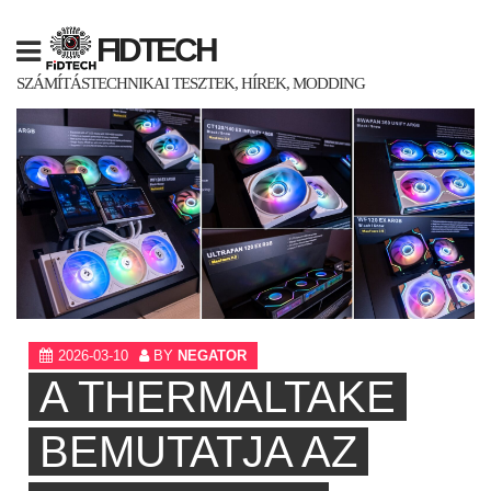
Skip
to
FIDTECH
content
SZÁMÍTÁSTECHNIKAI TESZTEK, HÍREK, MODDING
2026-03-10
BY
NEGATOR
A THERMALTAKE
BEMUTATJA AZ