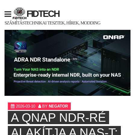
Skip
to
FIDTECH
content
SZÁMÍTÁSTECHNIKAI TESZTEK, HÍREK, MODDING
2026-03-10
BY
NEGATOR
A QNAP NDR-RÉ
ALAKÍTJA A NAS-T: