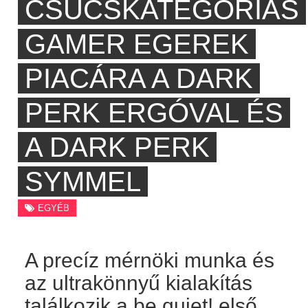
CSÚCSKATEGÓRIÁS
GAMER EGEREK
PIACÁRA A DARK
PERK ERGÓVAL ÉS
A DARK PERK
SYMMEL
EGYÉB
A precíz mérnöki munka és
az ultrakönnyű kialakítás
találkozik a be quiet! első