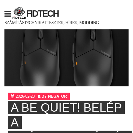
Skip
to
FIDTECH
content
SZÁMÍTÁSTECHNIKAI TESZTEK, HÍREK, MODDING
2026-02-28
BY
NEGATOR
A BE QUIET! BELÉP
A