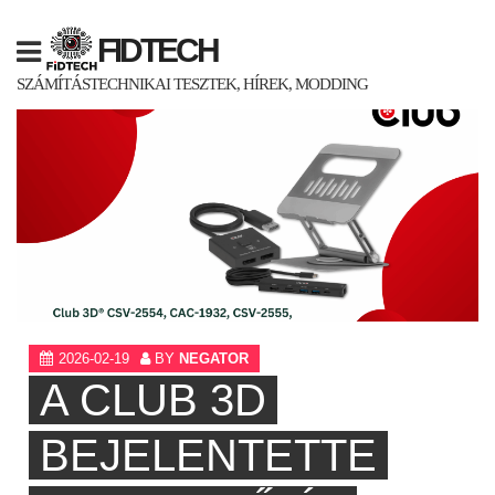
Skip
to
FIDTECH
content
SZÁMÍTÁSTECHNIKAI TESZTEK, HÍREK, MODDING
2026-02-19
BY
NEGATOR
A CLUB 3D
BEJELENTETTE