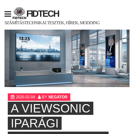
Skip
to
FIDTECH
content
SZÁMÍTÁSTECHNIKAI TESZTEK, HÍREK, MODDING
2026-02-04
BY
NEGATOR
A VIEWSONIC
IPARÁGI