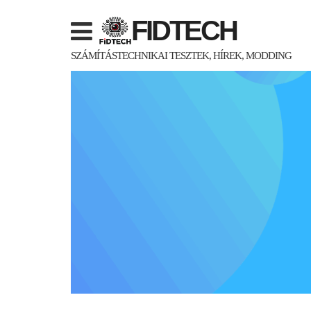
Skip
FIDTECH
to
content
SZÁMÍTÁSTECHNIKAI TESZTEK, HÍREK, MODDING