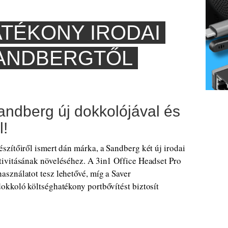
ATÉKONY IRODAI
SANDBERGTŐL
andberg új dokkolójával és
l!
zítőiről ismert dán márka, a Sandberg két új irodai
ivitásának növeléséhez. A 3in1 Office Headset Pro
sználatot tesz lehetővé, míg a Saver
okkoló költséghatékony portbővítést biztosít