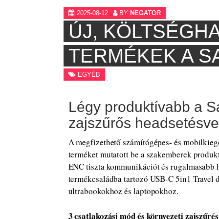
2025-08-12
BY
NEGATOR
ÚJ, KÖLTSÉGH
TERMÉKEK A 
EGYÉB
Légy produktívabb a S
zajszűrős headsetésve
A megfizethető számítógépes- és mobilkiegés
terméket mutatott be a szakemberek produkt
ENC tiszta kommunikációt és rugalmasabb ha
termékcsaládba tartozó USB-C 5in1 Travel d
ultrabookokhoz és laptopokhoz.
3 csatlakozási mód és környezeti zajszűrés