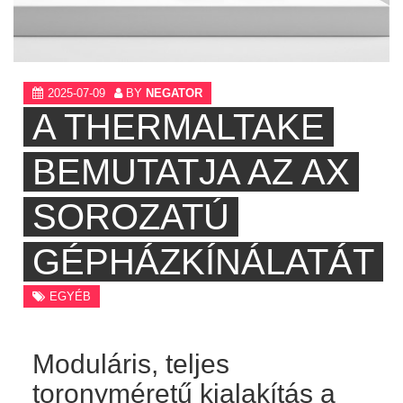
2025-07-09
BY
NEGATOR
A THERMALTAKE
BEMUTATJA AZ AX
SOROZATÚ
GÉPHÁZKÍNÁLATÁT
EGYÉB
Moduláris, teljes
toronyméretű kialakítás a