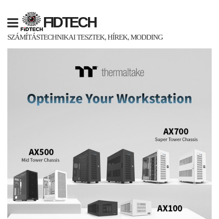
Skip
to
FIDTECH
content
SZÁMÍTÁSTECHNIKAI TESZTEK, HÍREK, MODDING