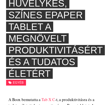
HÜVELYKES,
SZÍNES EPAPER
TABLET A
MEGNÖVELT
PRODUKTIVITÁSÉRT
ÉS A TUDATOS
ÉLETÉRT
EGYÉB
A Boox bemutatta a
Tab X C
-t, a produktivitásra és a