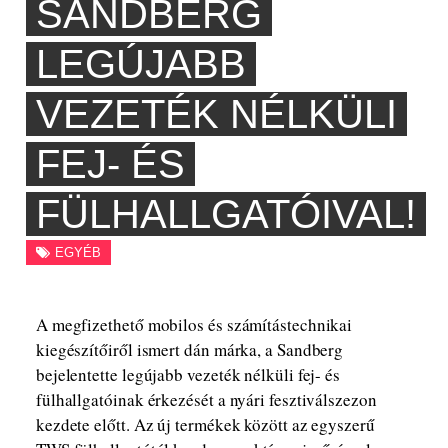
SANDBERG
LEGÚJABB
VEZETÉK NÉLKÜLI
FEJ- ÉS
FÜLHALLGATÓIVAL!
EGYÉB
A megfizethető mobilos és számítástechnikai
kiegészítőiről ismert dán márka, a Sandberg
bejelentette legújabb vezeték nélküli fej- és
fülhallgatóinak érkezését a nyári fesztiválszezon
kezdete előtt. Az új termékek között az egyszerű