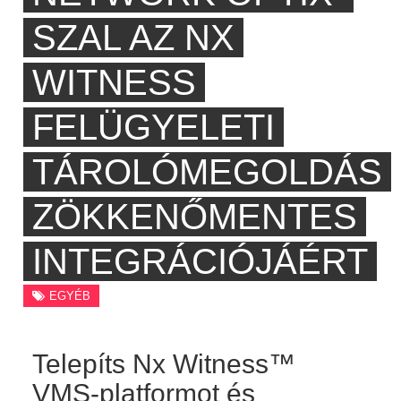
SZAL AZ NX
WITNESS
FELÜGYELETI
TÁROLÓMEGOLDÁS
ZÖKKENŐMENTES
INTEGRÁCIÓJÁÉRT
EGYÉB
Telepíts Nx Witness™
VMS-platformot és