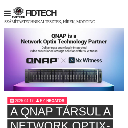
Skip
to
FIDTECH
content
SZÁMÍTÁSTECHNIKAI TESZTEK, HÍREK, MODDING
2025-04-17
BY
NEGATOR
A QNAP TÁRSUL A
NETWORK OPTIX-