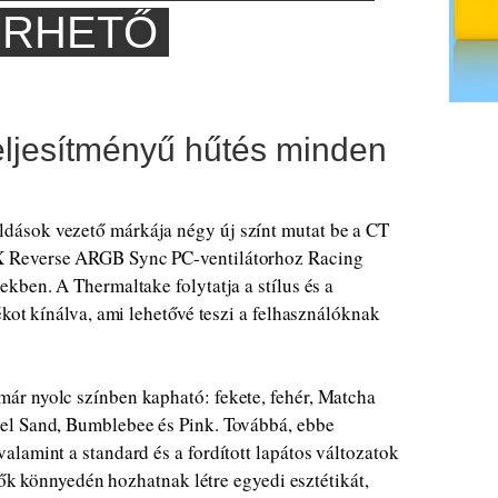
ÉRHETŐ
teljesítményű hűtés minden
ások vezető márkája négy új színt mutat be a CT
X Reverse ARGB Sync PC-ventilátorhoz Racing
kben. A Thermaltake folytatja a stílus és a
kot kínálva, ami lehetővé teszi a felhasználóknak
ár nyolc színben kapható: fekete, fehér, Matcha
el Sand, Bumblebee és Pink. Továbbá, ebbe
lamint a standard és a fordított lapátos változatok
ítők könnyedén hozhatnak létre egyedi esztétikát,