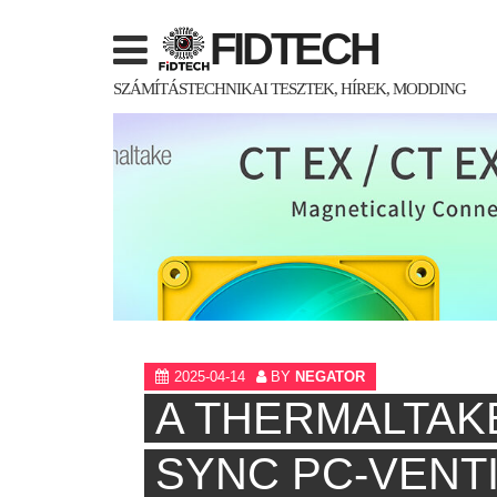
Skip
FIDTECH
to
content
SZÁMÍTÁSTECHNIKAI TESZTEK, HÍREK, MODDING
2025-04-14
BY
NEGATOR
A THERMALTAK
SYNC PC-VENTI