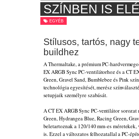
SZÍNBEN IS EL
EGYÉB
Stílusos, tartós, nagy 
buildhez
A Thermaltake, a prémium PC-hardvermegold
EX ARGB Sync PC-ventilátorhoz és a CT E
Green, Gravel Sand, Bumblebee és Pink színe
technológia egyesítését, merész színválaszté
setupjaik személyre szabását.
A CT EX ARGB Sync PC-ventilátor sorozat m
Green, Hydrangea Blue, Racing Green, Grav
beletartoznak a 120/140 mm-es méretekek, va
is. Ezzel a változatos felhozatallal a PC-ép