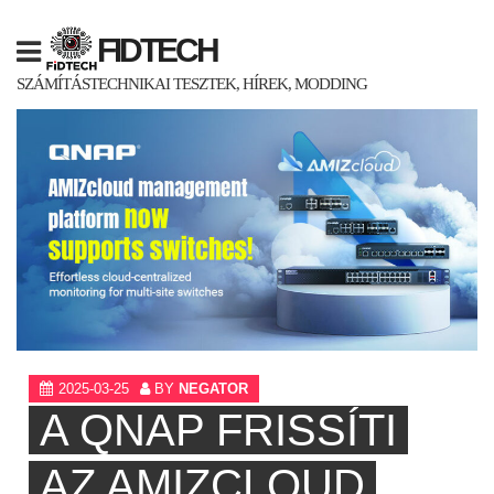
Skip
to
FIDTECH
content
SZÁMÍTÁSTECHNIKAI TESZTEK, HÍREK, MODDING
2025-03-25
BY
NEGATOR
A QNAP FRISSÍTI
AZ AMIZCLOUD