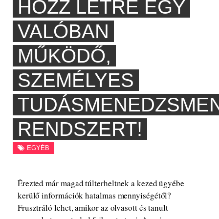
HOZZ LÉTRE EGY
VALÓBAN
MŰKÖDŐ,
SZEMÉLYES
TUDÁSMENEDZSME
RENDSZERT!
EGYÉB
Érezted már magad túlterheltnek a kezed ügyébe
kerülő információk hatalmas mennyiségétől?
Frusztráló lehet, amikor az olvasott és tanult