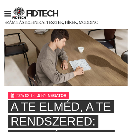
Skip
to
FIDTECH
content
SZÁMÍTÁSTECHNIKAI TESZTEK, HÍREK, MODDING
2025-02-18
BY
NEGATOR
A TE ELMÉD, A TE
RENDSZERED: