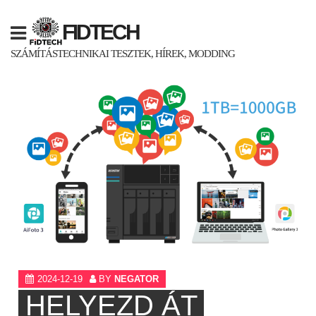
Skip
to
FIDTECH
content
SZÁMÍTÁSTECHNIKAI TESZTEK, HÍREK, MODDING
2024-12-19
BY
NEGATOR
HELYEZD ÁT