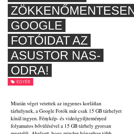
ZÖKKENŐMENTESE
GOOGLE
FOTÓIDAT AZ
ASUSTOR NAS-
ODRA!
EGYÉB
Miután véget vetettek az ingyenes korlátlan
tárhelynek, a Google Fotók már csak 15 GB tárhelyet
kínál ingyen. Fénykép- és videógyűjteményed
folyamatos bővülésével a 15 GB tárhely gyorsan
megtelik. Ahelyett, hogy minden hónapban több