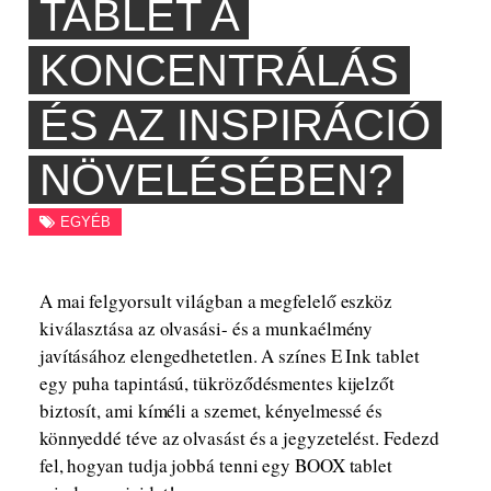
TABLET A
KONCENTRÁLÁS
ÉS AZ INSPIRÁCIÓ
NÖVELÉSÉBEN?
EGYÉB
A mai felgyorsult világban a megfelelő eszköz
kiválasztása az olvasási- és a munkaélmény
javításához elengedhetetlen. A színes E Ink tablet
egy puha tapintású, tükröződésmentes kijelzőt
biztosít, ami kíméli a szemet, kényelmessé és
könnyeddé téve az olvasást és a jegyzetelést. Fedezd
fel, hogyan tudja jobbá tenni egy BOOX tablet