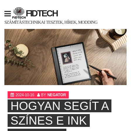
Skip
to
FIDTECH
content
SZÁMÍTÁSTECHNIKAI TESZTEK, HÍREK, MODDING
2024-10-16
BY
NEGATOR
HOGYAN SEGÍT A
SZÍNES E INK