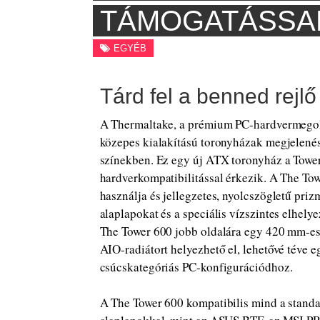
TÁMOGATÁSSA
EGYÉB
Tárd fel a benned rejlő
A Thermaltake, a prémium PC-hardvermegold
közepes kialakítású toronyházak megjelené
színekben. Ez egy új ATX toronyház a Tower 
hardverkompatibilitással érkezik. A The Tow
használja és jellegzetes, nyolcszögletű priz
alaplapokat és a speciális vízszintes elhelye
The Tower 600 jobb oldalára egy 420 mm-es
AIO-radiátort helyezhető el, lehetővé téve 
csúcskategóriás PC-konfigurációdhoz.
A The Tower 600 kompatibilis mind a standar