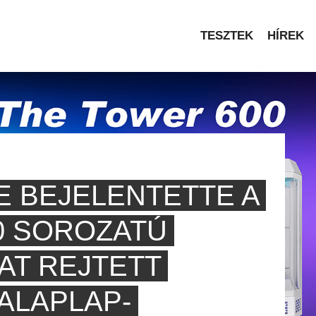
TESZTEK
HÍREK
E BEJELENTETTE A
0 SOROZATÚ
T REJTETT
ALAPLAP-