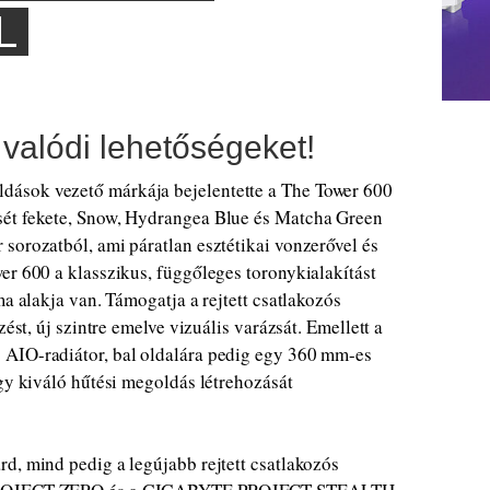
L
 valódi lehetőségeket!
ások vezető márkája bejelentette a The Tower 600
sét fekete, Snow, Hydrangea Blue és Matcha Green
sorozatból, ami páratlan esztétikai vonzerővel és
er 600 a klasszikus, függőleges toronykialakítást
ma alakja van. Támogatja a rejtett csatlakozós
zést, új szintre emelve vizuális varázsát. Emellett a
 AIO-radiátor, bal oldalára pedig egy 360 mm-es
egy kiváló hűtési megoldás létrehozását
d, mind pedig a legújabb rejtett csatlakozós