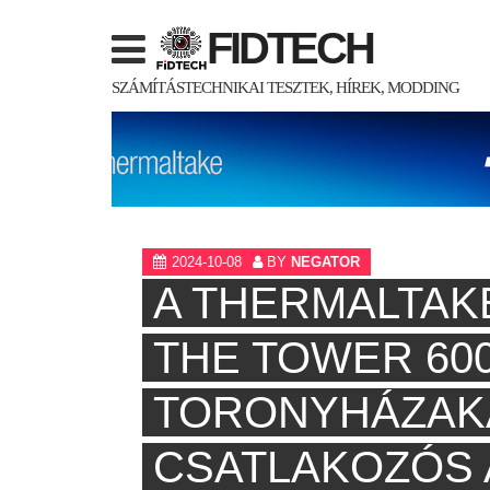
Skip
FIDTECH
to
content
SZÁMÍTÁSTECHNIKAI TESZTEK, HÍREK, MODDING
2024-10-08
BY
NEGATOR
A THERMALTAK
THE TOWER 60
TORONYHÁZAKA
CSATLAKOZÓS 