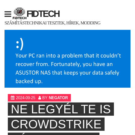
Skip
to
FIDTECH
content
SZÁMÍTÁSTECHNIKAI TESZTEK, HÍREK, MODDING
2024-09-25
BY
NEGATOR
NE LEGYÉL TE IS
CROWDSTRIKE