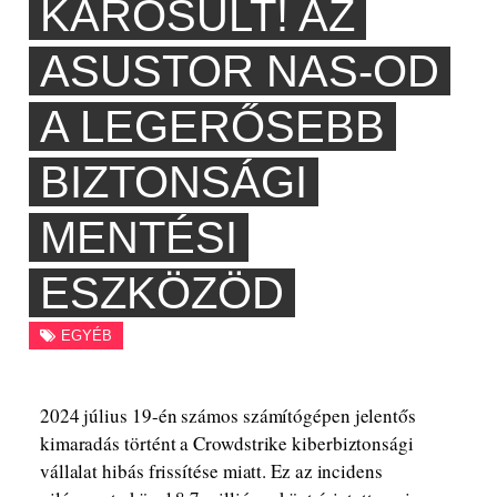
KÁROSULT! AZ
ASUSTOR NAS-OD
A LEGERŐSEBB
BIZTONSÁGI
MENTÉSI
ESZKÖZÖD
EGYÉB
2024 július 19-én számos számítógépen jelentős
kimaradás történt a Crowdstrike kiberbiztonsági
vállalat hibás frissítése miatt. Ez az incidens