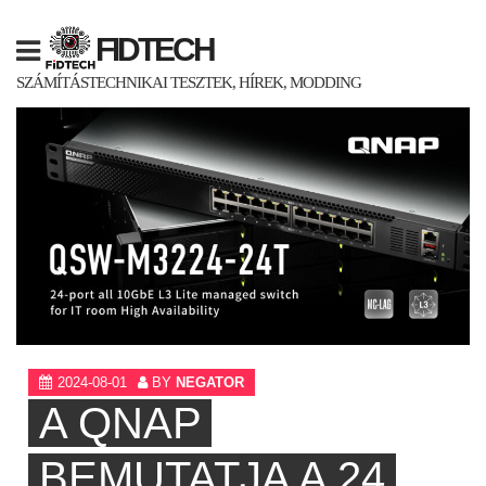
Skip
to
FIDTECH
content
SZÁMÍTÁSTECHNIKAI TESZTEK, HÍREK, MODDING
2024-08-01
BY
NEGATOR
A QNAP
BEMUTATJA A 24