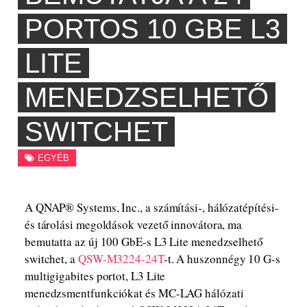
PORTOS 10 GBE L3
LITE
MENEDZSELHETŐ
SWITCHET
EGYÉB
A QNAP® Systems, Inc., a számítási-, hálózatépítési-
és tárolási megoldások vezető innovátora, ma
bemutatta az új 100 GbE-s L3 Lite menedzselhető
switchet, a
QSW-M3224-24T
-t. A huszonnégy 10 G-s
multigigabites portot, L3 Lite
menedzsmentfunkciókat és MC-LAG hálózati