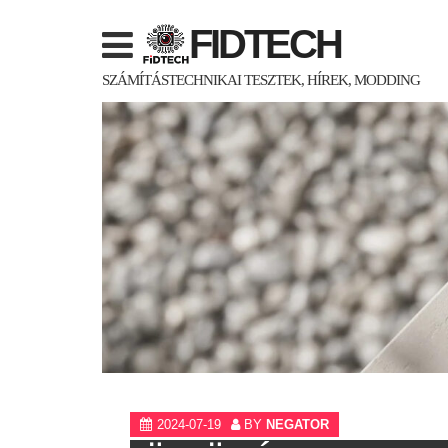
Skip
FIDTECH
to
content
SZÁMÍTÁSTECHNIKAI TESZTEK, HÍREK, MODDING
2024-07-19
BY
NEGATOR