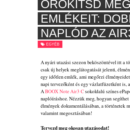
ÖRÖKÍTSD MEG
EMLÉKEIT: DOB
NAPLÓD AZ AIR3
EGYÉB
A nyári utazási szezon beköszöntével itt a 
csak új helyek meglátogatását jelenti, élmén
egy időtlen emlék, ami megőrzi élményeidet 
napi tervezőként és egy vázlatfüzetként is, a
A
BOOX Note Air3 C
sokoldalú színes ePaper
naplóíráshoz. Nézzük meg, hogyan segíthet
élmények dokumentálásában, a történetek m
valamint megosztásában!
Tervezd meg okosan utazásodat!