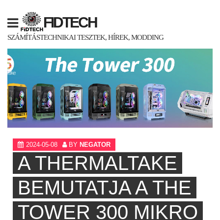
Skip
to
FIDTECH
content
SZÁMÍTÁSTECHNIKAI TESZTEK, HÍREK, MODDING
2024-05-08
BY
NEGATOR
A THERMALTAKE
BEMUTATJA A THE
TOWER 300 MIKRO