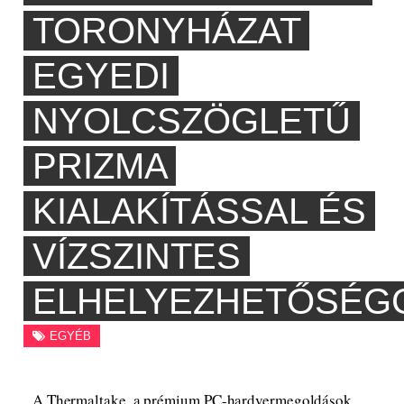
TORONYHÁZAT
EGYEDI
NYOLCSZÖGLETŰ
PRIZMA
KIALAKÍTÁSSAL ÉS
VÍZSZINTES
ELHELYEZHETŐSÉG
EGYÉB
A Thermaltake, a prémium PC-hardvermegoldások