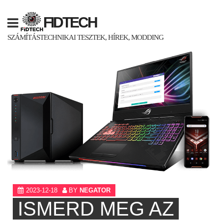
Skip
to
FIDTECH
content
SZÁMÍTÁSTECHNIKAI TESZTEK, HÍREK, MODDING
2023-12-18
BY
NEGATOR
ISMERD MEG AZ