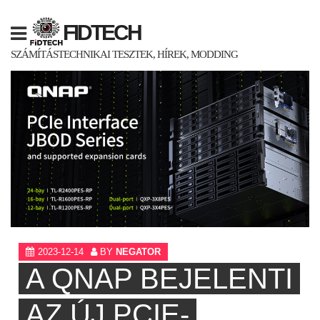
Skip
to
FIDTECH
content
SZÁMÍTÁSTECHNIKAI TESZTEK, HÍREK, MODDING
2023-12-14
BY
NEGATOR
A QNAP BEJELENTI
AZ ÚJ PCIE-