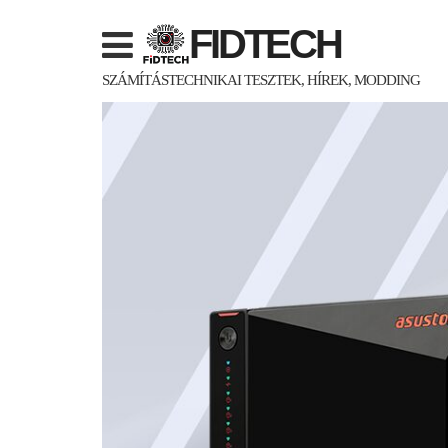
Skip
FIDTECH
to
content
SZÁMÍTÁSTECHNIKAI TESZTEK, HÍREK, MODDING