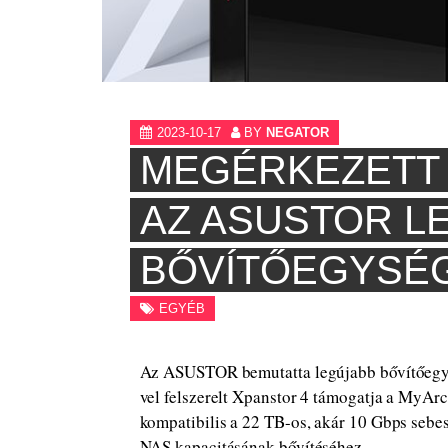
2023-10-17
BY
NEGATOR
MEGÉRKEZETT 
AZ ASUSTOR L
BŐVÍTŐEGYSÉ
EGYÉB
Az ASUSTOR bemutatta legújabb bővítőegys
vel felszerelt Xpanstor 4 támogatja a MyArc
kompatibilis a 22 TB-os, akár 10 Gbps sebes
NAS kapacitásának bővítéséhez.