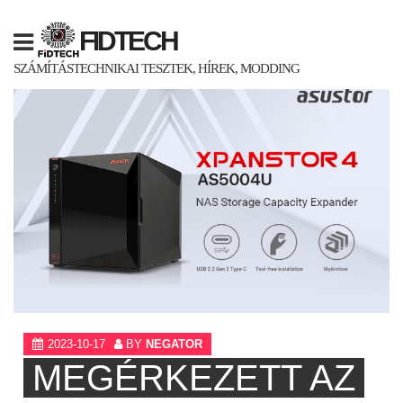
Skip
to
FIDTECH
content
SZÁMÍTÁSTECHNIKAI TESZTEK, HÍREK, MODDING
2023-10-17
BY
NEGATOR
MEGÉRKEZETT AZ