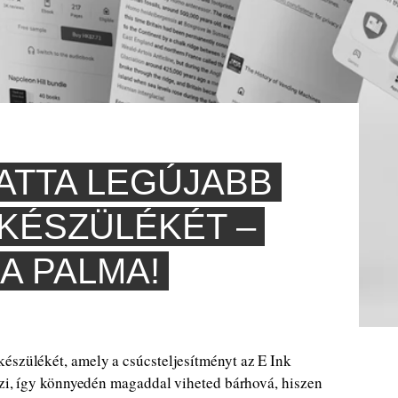
ATTA LEGÚJABB
 KÉSZÜLÉKÉT –
A PALMA!
észülékét, amely a csúcsteljesítményt az E Ink
vözi, így könnyedén magaddal viheted bárhová, hiszen