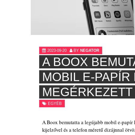
2023-09-20
BY
NEGATOR
A BOOX BEMUT
MOBIL E-PAPÍR
MEGÉRKEZETT 
EGYÉB
A Boox bemutatta a legújabb mobil e-papír k
kijelzővel és a telefon méretű dizájnnal öt