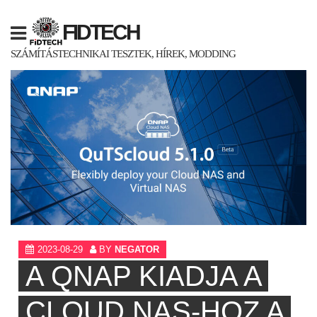
Skip
to
FIDTECH
content
SZÁMÍTÁSTECHNIKAI TESZTEK, HÍREK, MODDING
2023-08-29
BY
NEGATOR
A QNAP KIADJA A
CLOUD NAS-HOZ A