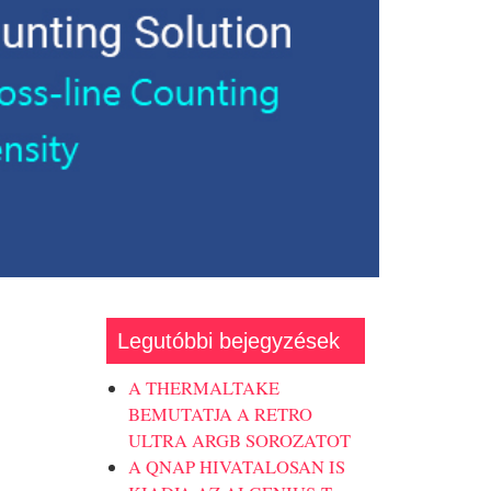
Legutóbbi bejegyzések
A THERMALTAKE
BEMUTATJA A RETRO
ULTRA ARGB SOROZATOT
A QNAP HIVATALOSAN IS