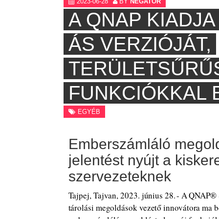
2023-06-28
BY
NEGATOR
A QNAP KIADJA
ÁS VERZIÓJÁT,
TERÜLETSŰRŰ
FUNKCIÓKKAL 
EGYÉB
Emberszámláló megold
jelentést nyújt a kisk
szervezeteknek
Tajpej, Tajvan, 2023. június 28. - A QNAP® S
tárolási megoldások vezető innovátora ma b