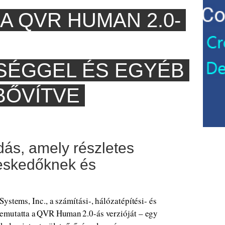
 A QVR HUMAN 2.0-
SÉGGEL ÉS EGYÉB
BŐVÍTVE
ás, amely részletes
ereskedőknek és
ystems, Inc., a számítási-, hálózatépítési- és
emutatta a QVR Human 2.0-ás verzióját – egy