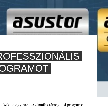
ROFESSZIONÁLIS
ROGRAMOT
közösen egy professzionális támogatói programot