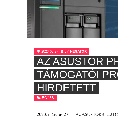
2023-03-27
BY
NEGATOR
AZ ASUSTOR P
TÁMOGATÓI P
HIRDETETT
EGYÉB
2023. március 27. – Az ASUSTOR és a JTC 