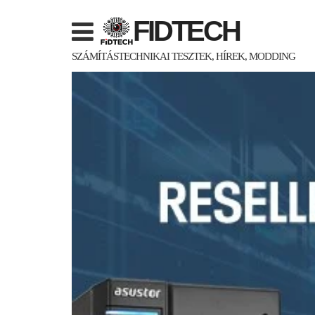
Skip
FIDTECH
to
content
SZÁMÍTÁSTECHNIKAI TESZTEK, HÍREK, MODDING