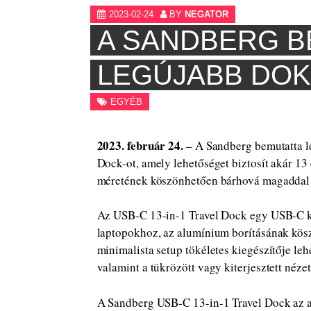
2023-02-24
BY
NEGATOR
A SANDBERG B
LEGÚJABB DO
EGYÉB
2023. február 24.
– A Sandberg bemutatta l
Dock-ot, amely lehetőséget biztosít akár 13
méretének köszönhetően bárhová magaddal
Az USB-C 13-in-1 Travel Dock egy USB-C ká
laptopokhoz, az alumínium borításának kös
minimalista setup tökéletes kiegészítője le
valamint a tükrözött vagy kiterjesztett néze
A Sandberg USB-C 13-in-1 Travel Dock az a