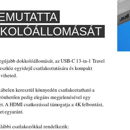
EMUTATTA
KKOLÓÁLLOMÁSÁT
egújabb dokkolóállomását, az USB-C 13-in-1 Travel
 eszköz egyidejű csatlakoztatására és kompakt
 viheted.
belen keresztül könnyedén csatlakoztatható a
zönhetően pedig elegáns megjelenésével egy
het. A HDMI csatkozással támogatja a 4K felbontást,
tet egyaránt.
lábbi csatlakozókkal rendelkezik: