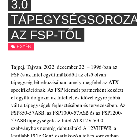
3.0
TÁPEGYSÉGSOROZA
AZ FSP-TŐL
EGYÉB
Tajpej, Tajvan, 2022. december 22. – 1996-ban az
FSP és az Intel együttműködött az első olyan
tápegység létrehozásában, amely megfelel az ATX-
specifikációnak. Az FSP kiemelt partnerként kezdett
el együtt dolgozni az Intellel, és idővel egyre jobbá
vált a tápegységek fejlesztésében és tervezésében. Az
FSP850-57ASB, az FSP1000-57ASB és az FSP1200-
57ASB tápegységek az Intel ATX12V V3.0
szabványhoz nemrég debütáltak! A 12VHPWR, a
legújabb PCIe Gen5 csatlakozó a teljes sorozatban