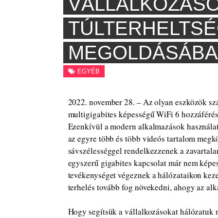
VÁLLALKOZÁSO
TÚLTERHELTS
MEGOLDÁSÁB
EGYÉB
2022. november 28. – Az olyan eszközök sz
multigigabites képességű WiFi 6 hozzáféré
Ezenkívül a modern alkalmazások használata
az egyre több és több videós tartalom megk
sávszélességgel rendelkezzenek a zavartalan
egyszerű gigabites kapcsolat már nem képes 
tevékenységet végeznek a hálózataikon keze
terhelés tovább fog növekedni, ahogy az alk
Hogy segítsük a vállalkozásokat hálózatuk 