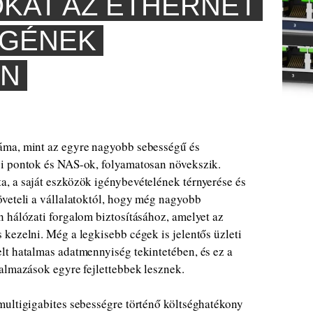
KAT AZ ETHERNET
ÉGÉNEK
AN
áma, mint az egyre nagyobb sebességű és
si pontok és NAS-ok, folyamatosan növekszik.
, a saját eszközök igénybevételének térnyerése és
öveteli a vállalatoktól, hogy még nagyobb
 hálózati forgalom biztosításához, amelyet az
kezelni. Még a legkisebb cégek is jelentős üzleti
lt hatalmas adatmennyiség tekintetében, és ez a
almazások egyre fejlettebbek lesznek.
multigigabites sebességre történő költséghatékony