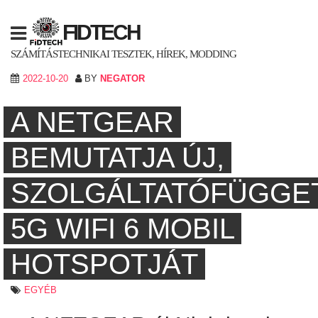
Skip
to
FIDTECH
content
SZÁMÍTÁSTECHNIKAI TESZTEK, HÍREK, MODDING
2022-10-20
BY
NEGATOR
A NETGEAR
BEMUTATJA ÚJ,
SZOLGÁLTATÓFÜGGE
5G WIFI 6 MOBIL
HOTSPOTJÁT
EGYÉB