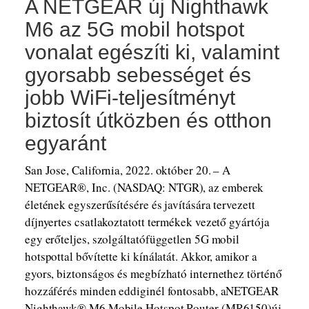
A NETGEAR új Nighthawk
M6 az 5G mobil hotspot
vonalat egészíti ki, valamint
gyorsabb sebességet és
jobb WiFi-teljesítményt
biztosít útközben és otthon
egyaránt
San Jose, California, 2022. október 20. – A
NETGEAR®, Inc. (NASDAQ: NTGR), az emberek
életének egyszerűsítésére és javítására tervezett
díjnyertes csatlakoztatott termékek vezető gyártója
egy erőteljes, szolgáltatófüggetlen 5G mobil
hotspottal bővítette ki kínálatát. Akkor, amikor a
gyors, biztonságos és megbízható internethez történő
hozzáférés minden eddiginél fontosabb, aNETGEAR
Nighthawk® M6 Mobile Hotspot Router (MR6150)új