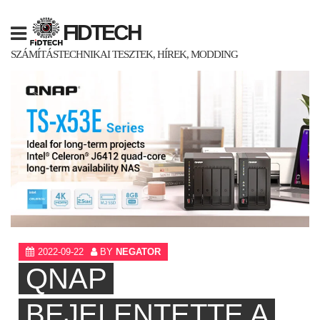
Skip
to
FIDTECH
content
SZÁMÍTÁSTECHNIKAI TESZTEK, HÍREK, MODDING
2022-09-22
BY
NEGATOR
QNAP
BEJELENTETTE A