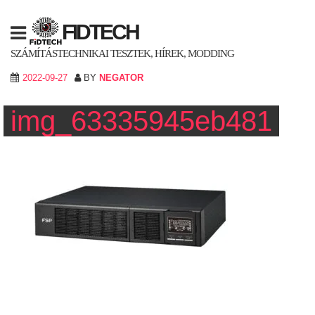
Skip
to
FIDTECH
content
SZÁMÍTÁSTECHNIKAI TESZTEK, HÍREK, MODDING
2022-09-27
BY
NEGATOR
img_63335945eb481