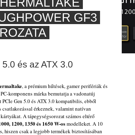
THERMALTAKE
OUGHPOWER GF3
ROZATA
5.0 és az ATX 3.0
ermaltake
, a prémium hűtések, gamer perifériák és
ő PC-komponens márka bemutatja a vadonatúj
t PCIe Gen 5.0 és ATX 3.0 kompatibilis, ebből
 csatlakozással érkeznek, valamint natívan
 kártyákat. A tápegységsorozat számos eltérő
 1000, 1200, 1350 és 1650 W-os
modelleket. A 10
es, hiszen csak a legjobb termékek biztosításában