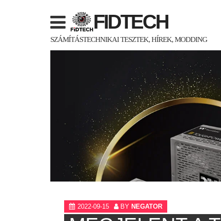
Skip
FIDTECH
to
content
SZÁMÍTÁSTECHNIKAI TESZTEK, HÍREK, MODDING
2022-09-15
BY
NEGATOR