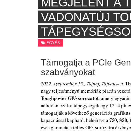
MEGJELENT A 
VADONATÚJ T
TÁPEGYSÉGSO
EGYÉB
Támogatja a PCIe Gen 
szabványokat
Th
2022. szeptember 15., Tajpej, Tajvan
– A
nagy teljesítményű memóriák piacán vezet
Toughpower GF3 sorozatot
, amely egyarán
adódóan ezek a tápegységek egy 12+4 pines
támogatják a következő generációs grafikus
750, 850,
kapacitással kapható, beleértve a
éves garancia a teljes GF3 sorozatra érvény