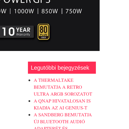
Legutóbbi bejegyzések
A THERMALTAKE
BEMUTATJA A RETRO
ULTRA ARGB SOROZATOT
A QNAP HIVATALOSAN IS
KIADJA AZ AI GENIUS-T
A SANDBERG BEMUTATJA
ÚJ BLUETOOTH AUDIÓ
ADAPTERÉT ÉS