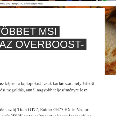
TÖBBET MSI
AZ OVERBOOST-
hez képest a laptopoknál csak korlátozott hely érhető
ési megoldás, annál nagyobb teljesítményre lesz
ően az új Titan GT77, Raider GE77 HX és Vector
akár 250 W-os teljesítményt is képes leadni akkor,