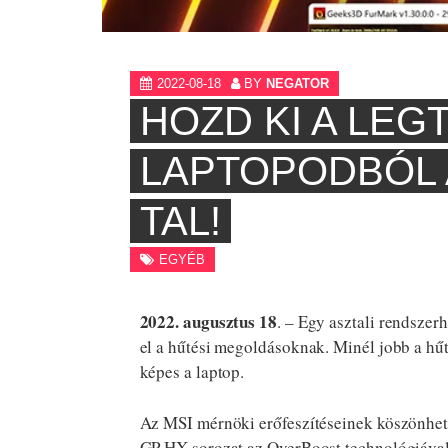
2022-08-18
BY
NEGATOR
HOZD KI A LEG
LAPTOPODBÓL 
TAL!
EGYÉB
2022. augusztus 18
. – Egy asztali rendszer
el a hűtési megoldásoknak. Minél jobb a hűt
képes a laptop.
Az MSI mérnöki erőfeszítéseinek köszönhet
GP HX sorozat az OverBoost technológiával 