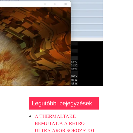
Legutóbbi bejegyzések
A THERMALTAKE
BEMUTATJA A RETRO
ULTRA ARGB SOROZATOT