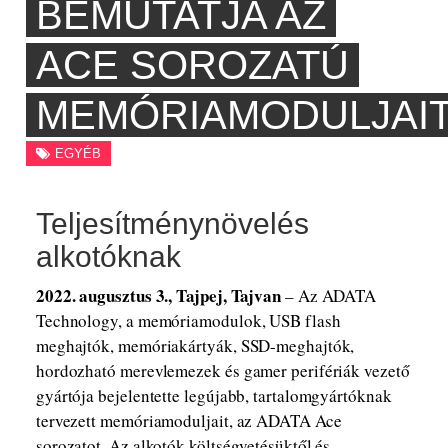
BEMUTATJA AZ
ACE SOROZATÚ
MEMÓRIAMODULJAI
EGYÉB
Teljesítménynövelés
alkotóknak
2022. augusztus 3., Tajpej, Tajvan
– Az ADATA
Technology, a memóriamodulok, USB flash
meghajtók, memóriakártyák, SSD-meghajtók,
hordozható merevlemezek és gamer perifériák vezető
gyártója bejelentette legújabb, tartalomgyártóknak
tervezett memóriamoduljait, az ADATA Ace
sorozatot. Az alkotók költségvetésüktől és