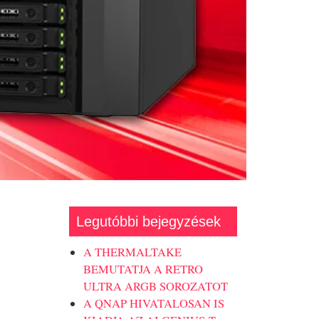
Legutóbbi bejegyzések
A THERMALTAKE
BEMUTATJA A RETRO
ULTRA ARGB SOROZATOT
A QNAP HIVATALOSAN IS