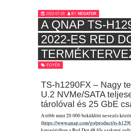
2022-07-29
BY
NEGATOR
A QNAP TS-H12
2022-ES RED D
TERMÉKTERVEZ
EGYÉB
TS-h1290FX – Nagy te
U.2 NVMe/SATA teljese
tárolóval és 25 GbE cs
A több mint 20 000 beküldött nevezés köz
(
https://www.qnap.com/go/product/ts-h129
kategóriában a Red Dot 48 fős szakmai zsűr