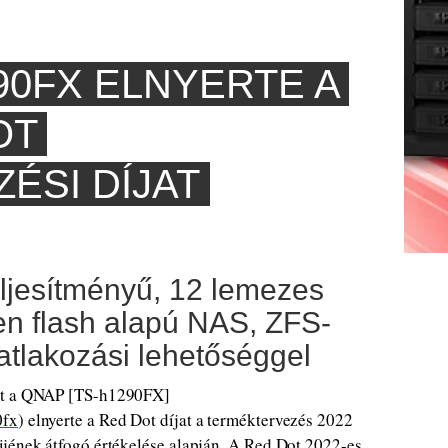
90FX ELNYERTE A
OT
ÉSI DÍJAT
ljesítményű, 12 lemezes
n flash alapú NAS, ZFS-
atlakozási lehetőséggel
ött a QNAP [TS-h1290FX]
0fx
) elnyerte a Red Dot díjat a terméktervezés 2022
ijének átfogó értékelése alapján. A Red Dot 2022-es