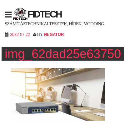
Skip
to
FIDTECH
content
SZÁMÍTÁSTECHNIKAI TESZTEK, HÍREK, MODDING
2022-07-22
BY
NEGATOR
img_62dad25e63750