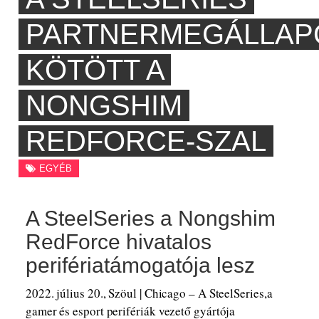
PARTNERMEGÁLLAP
KÖTÖTT A
NONGSHIM
REDFORCE-SZAL
EGYÉB
A SteelSeries a Nongshim
RedForce hivatalos
perifériatámogatója lesz
2022. július 20., Szöul | Chicago – A SteelSeries,a
gamer és esport perifériák vezető gyártója