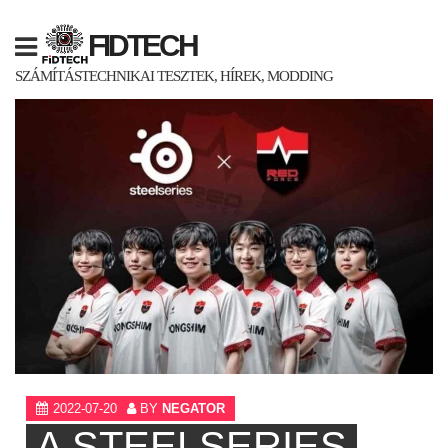
Skip
to
FIDTECH
content
SZÁMÍTÁSTECHNIKAI TESZTEK, HÍREK, MODDING
2022-07-20
BY
NEGATOR
A STEELSERIES