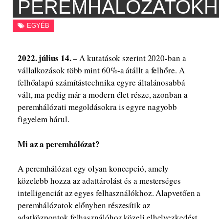
PEREMHÁLÓZATOKH
EGYÉB
2022. július 14.
– A kutatások szerint 2020-ban a
vállalkozások több mint 60%-a átállt a felhőre. A
felhőalapú számítástechnika egyre általánosabbá
vált, ma pedig már a modern élet része, azonban a
peremhálózati megoldásokra is egyre nagyobb
figyelem hárul.
Mi az a peremhálózat?
A peremhálózat egy olyan koncepció, amely
közelebb hozza az adattárolást és a mesterséges
intelligenciát az egyes felhasználókhoz. Alapvetően a
peremhálózatok előnyben részesítik az
adatközpontok felhasználóhoz közeli elhelyezkedést,